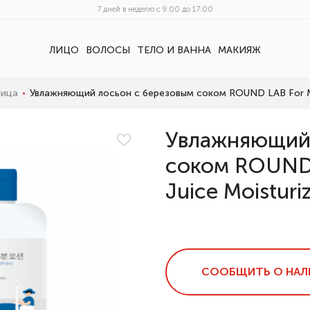
7 дней в неделю с 9:00 до 17:00
ЛИЦО
ВОЛОСЫ
ТЕЛО И ВАННА
МАКИЯЖ
Начните вводить...
лица
Увлажняющий лосьон с березовым соком ROUND LAB For Men 
Увлажняющий 
соком ROUND 
Juice Moisturi
СООБЩИТЬ О НАЛ