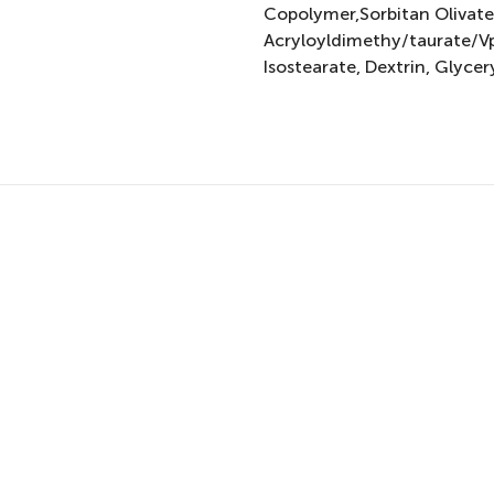
Copolymer,Sorbitan Oliva
Acryloyldimethy/taurate/Vp
Isostearate, Dextrin, Glyce