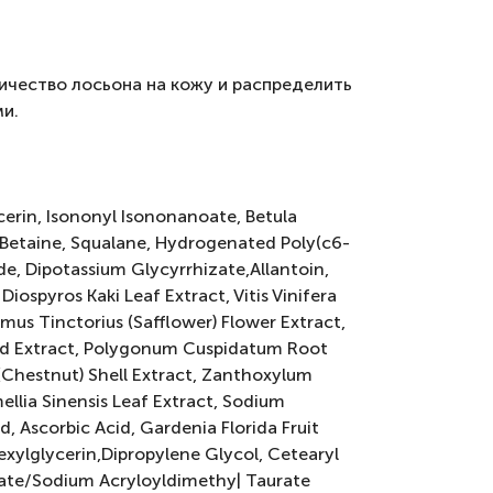
чество лосьона на кожу и распределить
и.
cerin, Isononyl Isononanoate, Betula
, Betaine, Squalane, Hydrogenated Poly(c6-
ide, Dipotassium Glycyrrhizate,Allantoin,
Diospyros Kaki Leaf Extract, Vitis Vinifera
amus Tinctorius (Safflower) Flower Extract,
eed Extract, Polygonum Cuspidatum Root
(Chestnut) Shell Extract, Zanthoxylum
ellia Sinensis Leaf Extract, Sodium
, Ascorbic Acid, Gardenia Florida Fruit
exylglycerin,Dipropylene Glycol, Cetearyl
late/Sodium Acryloyldimethy| Taurate