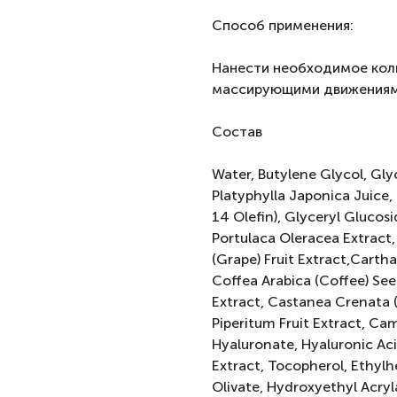
Способ применения:
Нанести необходимое коли
массирующими движениям
Состав
Water, Butylene Glycol, Gly
Platyphylla Japonica Juice
14 Olefin), Glyceryl Glucos
Portulaca Oleracea Extract, 
(Grape) Fruit Extract,Carth
Coffea Arabica (Coffee) S
Extract, Castanea Crenata 
Piperitum Fruit Extract, Cam
Hyaluronate, Hyaluronic Acid
Extract, Tocopherol, Ethylh
Olivate, Hydroxyethyl Acry