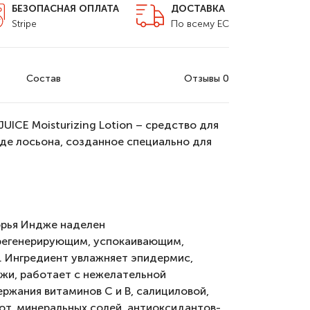
БЕЗОПАСНАЯ ОПЛАТА
ДОСТАВКА
Stripe
По всему ЕС
Состав
Отзывы 0
UICE Moisturizing Lotion – средство для
иде лосьона, созданное специально для
орья Индже наделен
регенерирующим, успокаивающим,
 Ингредиент увлажняет эпидермис,
жи, работает с нежелательной
ержания витаминов С и В, салициловой,
от, минеральных солей, антиоксидантов-