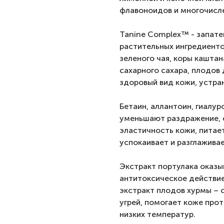
флавоноидов и многочисл
Tanine Complex™ - запате
растительных ингредиенто
зеленого чая, коры каштан
сахарного сахара, плодов
здоровый вид кожи, устра
Бетаин, аллантоин, гиалу
уменьшают раздражение, с
эластичность кожи, питает
успокаивает и разглаживае
Экстракт портулака оказ
антитоксическое действие
экстракт плодов хурмы – 
угрей, помогает коже про
низких температур.