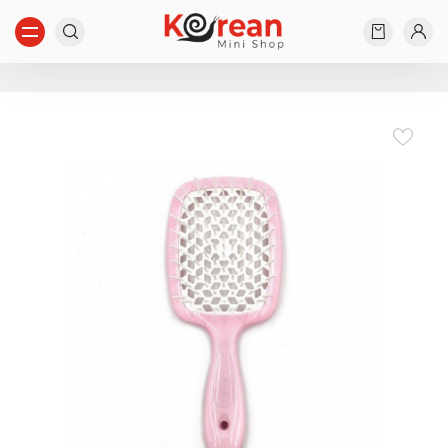
Start typing...
Nothing found...