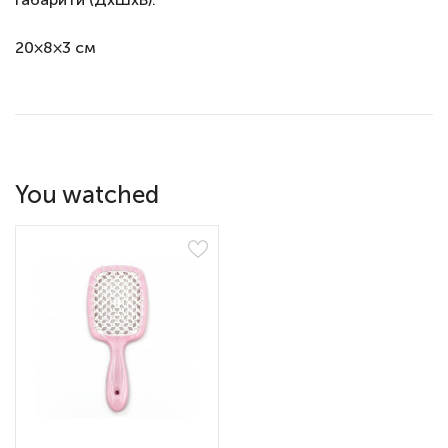
20×8×3 см
You watched