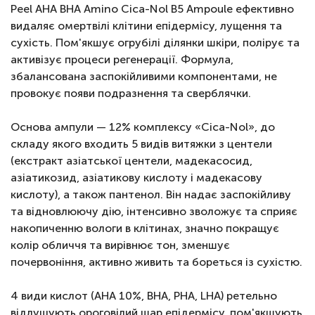
Peel AHA BHA Amino Cica-Nol B5 Ampoule ефективно
видаляє омертвілі клітини епідермісу, лущення та
сухість. Пом'якшує огрубілі ділянки шкіри, полірує та
активізує процеси регенерації. Формула,
збалансована заспокійливими компонентами, не
провокує появи подразнення та сверблячки.
Основа ампули — 12% комплексу «Cica-Nol», до
складу якого входить 5 видів витяжки з центели
(екстракт азіатської центели, мадекасосид,
азіатикозид, азіатикову кислоту і мадекасову
кислоту), а також пантенол. Він надає заспокійливу
та відновлюючу дію, інтенсивно зволожує та сприяє
накопиченню вологи в клітинах, значно покращує
колір обличчя та вирівнює тон, зменшує
почервоніння, активно живить та бореться із сухістю.
4 види кислот (AHA 10%, BHA, PHA, LHA) ретельно
відлущують ороговілий шар епідермісу, пом'якшують