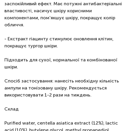
заспокійливий ефект. Має потужні антибактеріальні
властивості, насичує шкіру корисними
компонентами, пом'якшує шкіру, покращує колір
обличчя.
- Екстракт гіацинту стимулює оновлення клітин,
покращує тургор шкіри.
Підходить для сухої, нормальної та комбінованої
шкіри.
Спосіб застосування: нанесіть необхідну кількість
ампули на тонізовану шкіру. Рекомендується
використовувати 1-2 рази на тиждень.
Склад
Purified water, centella asiatica extract (12%), lactic
acid (10%), butylene glycol, methyl propanediol,