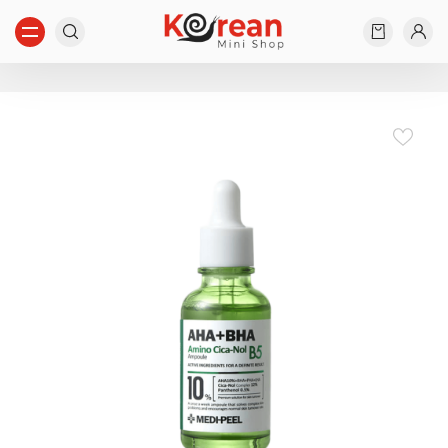
Start typing...
Nothing found...