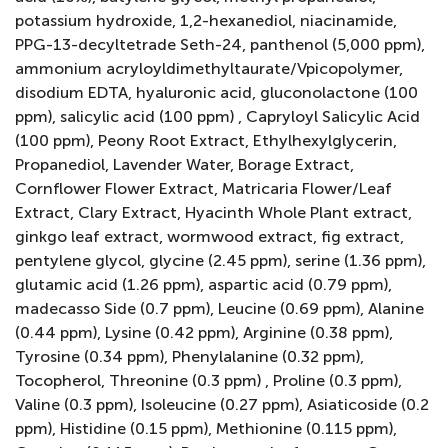
potassium hydroxide, 1,2-hexanediol, niacinamide,
PPG-13-decyltetrade Seth-24, panthenol (5,000 ppm),
ammonium acryloyldimethyltaurate/Vpicopolymer,
disodium EDTA, hyaluronic acid, gluconolactone (100
ppm), salicylic acid (100 ppm) , Capryloyl Salicylic Acid
(100 ppm), Peony Root Extract, Ethylhexylglycerin,
Propanediol, Lavender Water, Borage Extract,
Cornflower Flower Extract, Matricaria Flower/Leaf
Extract, Clary Extract, Hyacinth Whole Plant extract,
ginkgo leaf extract, wormwood extract, fig extract,
pentylene glycol, glycine (2.45 ppm), serine (1.36 ppm),
glutamic acid (1.26 ppm), aspartic acid (0.79 ppm),
madecasso Side (0.7 ppm), Leucine (0.69 ppm), Alanine
(0.44 ppm), Lysine (0.42 ppm), Arginine (0.38 ppm),
Tyrosine (0.34 ppm), Phenylalanine (0.32 ppm),
Tocopherol, Threonine (0.3 ppm) , Proline (0.3 ppm),
Valine (0.3 ppm), Isoleucine (0.27 ppm), Asiaticoside (0.2
ppm), Histidine (0.15 ppm), Methionine (0.115 ppm),