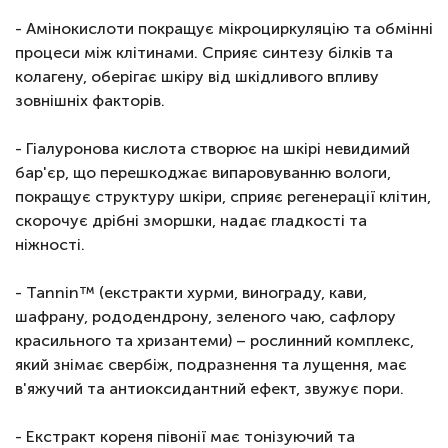
- Амінокислоти покращує мікроциркуляцію та обмінні
процеси між клітинами. Сприяє синтезу білків та
колагену, оберігає шкіру від шкідливого впливу
зовнішніх факторів.
- Гіалуронова кислота створює на шкірі невидимий
бар'єр, що перешкоджає випаровуванню вологи,
покращує структуру шкіри, сприяє регенерації клітин,
скорочує дрібні зморшки, надає гладкості та
ніжності.
- Tannin™ (екстракти хурми, винограду, кави,
шафрану, рододендрону, зеленого чаю, сафлору
красильного та хризантеми) – рослинний комплекс,
який знімає свербіж, подразнення та лущення, має
в'яжучий та антиоксидантний ефект, звужує пори.
- Екстракт кореня півонії має тонізуючий та