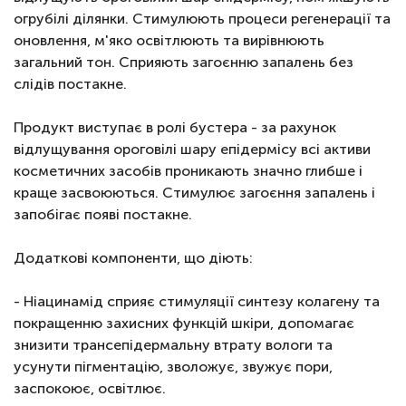
огрубілі ділянки. Стимулюють процеси регенерації та
оновлення, м'яко освітлюють та вирівнюють
загальний тон. Сприяють загоєнню запалень без
слідів постакне.
Продукт виступає в ролі бустера - за рахунок
відлущування ороговілі шару епідермісу всі активи
косметичних засобів проникають значно глибше і
краще засвоюються. Стимулює загоєння запалень і
запобігає появі постакне.
Додаткові компоненти, що діють:
- Ніацинамід сприяє стимуляції синтезу колагену та
покращенню захисних функцій шкіри, допомагає
знизити трансепідермальну втрату вологи та
усунути пігментацію, зволожує, звужує пори,
заспокоює, освітлює.